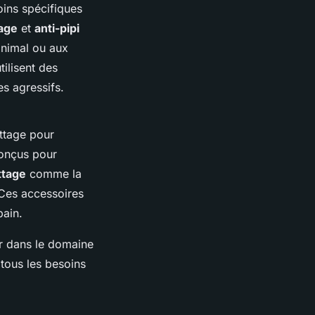
ins spécifiques
lage
et
anti-pipi
animal ou aux
tilisent des
es agressifs.
ettage pour
onçus pour
ttage
comme la
 Ces accessoires
bain.
r dans le domaine
 tous les besoins