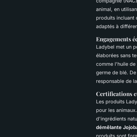
compagnie (NAC). 
animal, en utilis
produits incluant
adaptés à différen
Engagements éco
Ladybel met un po
élaborées sans te
comme l'huile de j
germe de blé. De 
responsable de l
Certifications e
Les produits Lady
pour les animaux. 
d'ingrédients nat
démêlante Jojob
produits sont for