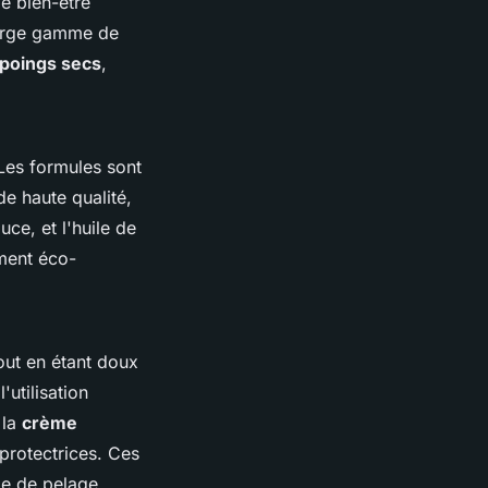
e bien-être
 large gamme de
poings secs
,
Les formules sont
de haute qualité,
uce, et l'huile de
ement éco-
out en étant doux
utilisation
 la
crème
 protectrices. Ces
pe de pelage,