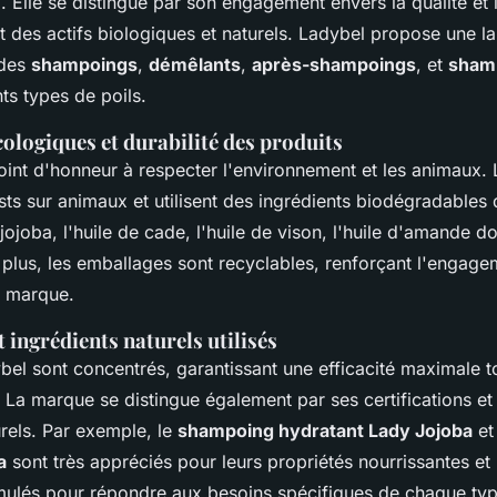
Elle se distingue par son engagement envers la qualité et l
ant des actifs biologiques et naturels. Ladybel propose une
 des
shampoings
,
démêlants
,
après-shampoings
, et
sham
ts types de poils.
logiques et durabilité des produits
int d'honneur à respecter l'environnement et les animaux. 
sts sur animaux et utilisent des ingrédients biodégradables 
ojoba, l'huile de cade, l'huile de vison, l'huile d'amande do
plus, les emballages sont recyclables, renforçant l'engag
a marque.
t ingrédients naturels utilisés
bel sont concentrés, garantissant une efficacité maximale t
La marque se distingue également par ses certifications et l'
urels. Par exemple, le
shampoing hydratant Lady Jojoba
et
a
sont très appréciés pour leurs propriétés nourrissantes et
mulés pour répondre aux besoins spécifiques de chaque ty