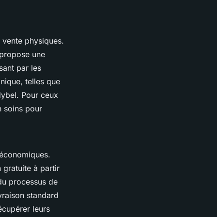
e vente physiques.
l propose une
ant par les
nique, telles que
dybel. Pour ceux
n soins pour
t économiques.
gratuite à partir
 du processus de
ivraison standard
écupérer leurs