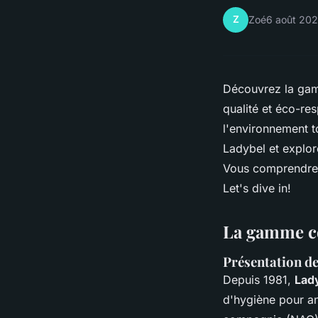
Z
Zoé
6 août 20
Découvrez la gam
qualité et éco-re
l'environnement t
Ladybel et explor
Vous comprendrez
Let's dive in!
La gamme co
Présentation de
Depuis 1981,
Lad
d'hygiène pour a