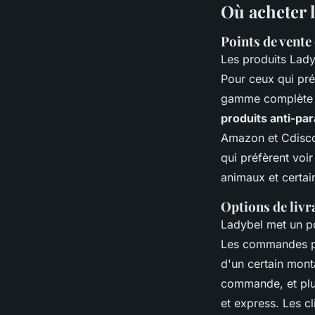
Où acheter 
Points de vente 
Les produits Lady
Pour ceux qui préf
gamme complète d
produits anti-par
Amazon et Cdiscou
qui préfèrent voi
animaux et certai
Options de livra
Ladybel met un po
Les commandes pass
d'un certain mont
commande, et plus
et express. Les c