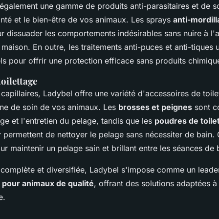
galement une gamme de produits anti-parasitaires et de so
anté et le bien-être de vos animaux. Les sprays
anti-mordil
r dissuader les comportements indésirables sans nuire à l'
maison. En outre, les traitements anti-puces et anti-tiques u
ls pour offrir une protection efficace sans produits chimiqu
toilettage
capillaires, Ladybel offre une variété d'accessoires de toil
ine de soin de vos animaux. Les
brosses et peignes
sont c
age et l'entretien du pelage, tandis que les
poudres de toile
r
permettent de nettoyer le pelage sans nécessiter de bain.
ur maintenir un pelage sain et brillant entre les séances de 
omplète et diversifiée, Ladybel s'impose comme un leade
pour animaux de qualité
, offrant des solutions adaptées à
e.