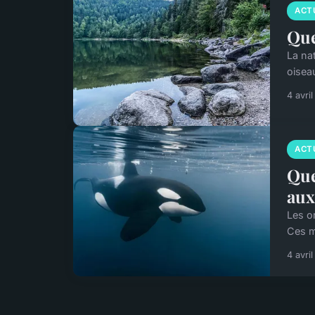
ACT
Que
La na
oiseau
4 avri
ACT
Que
aux
Les o
Ces m
4 avri