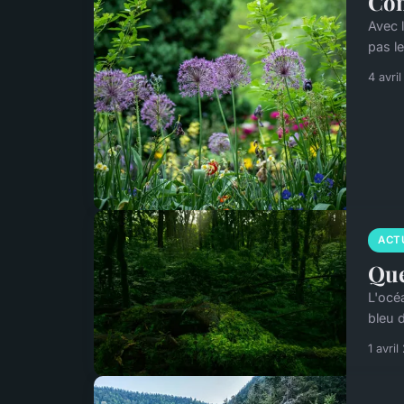
Com
Avec 
pas l
4 avri
ACT
Que
L'océ
bleu d
1 avri