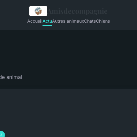
Amisdecompagnie
Accueil
Actu
Autres animaux
Chats
Chiens
de animal
U